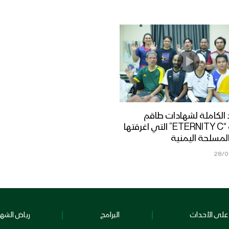
الكاملة لشهادات طاقم
السفينة “ETERNITY C” التي اغرقتها
لمسلحة اليمنية
28/0
على الأحداث
البرامج
رياض الشهد