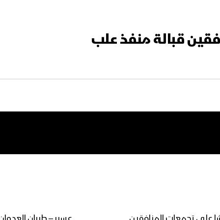
فقين قبالة منفذ علب
شا على تجمعات المنافقين
عسير – طيران العدوان