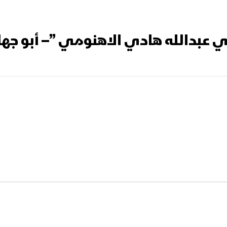
ي عبدالله هادي الاهنومي ”– أبو جها