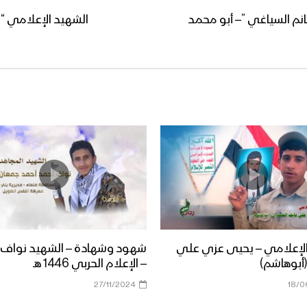
نم السياغي ”– أبو محمد
الشهيد الإعلامي “
الإعلامي – يحيى عزي علي
شهود وشهادة – الشهيد نواف 
(أبوهاشم)
– الإعلام الحربي 1446 هـ
27/11/2024
18/0