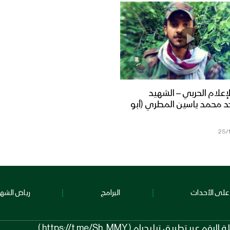
إعلام الحربي – الشهيد
د محمد ياسين المطري (أبو
25/
على الأحداث
البرامج
رياض الشهد
 تيليجرام ( https://t.me/Sh_MMY )