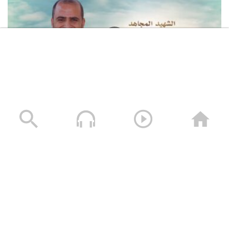
لكم الخلود – الشهيد محمد طه الجنيد (أبو طه)
13/01/2025