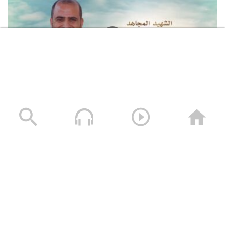
لكم الخلود – الشهيد محمد طه الجنيد (أبو طه)
13/01/2025