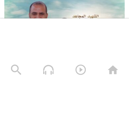
لكم الخلود – الشهيد محمد طه الجنيد (أبو طه)
13/01/2025