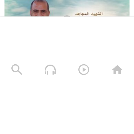
لكم الخلود – الشهيد محمد طه الجنيد (أبو طه)
13/01/2025