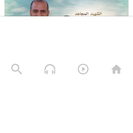
لكم الخلود – الشهيد محمد طه الجنيد (أبو طه)
13/01/2025