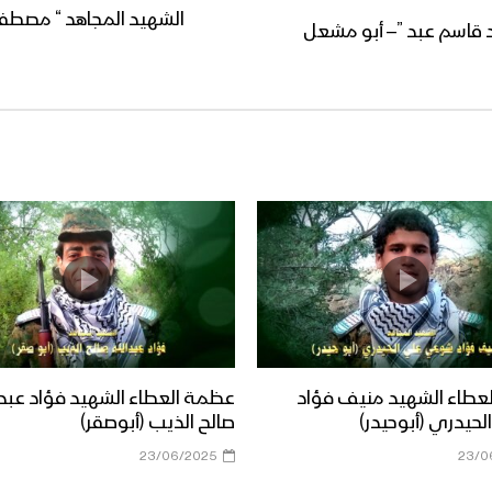
الشهيد المجاهد “ مصطفى 
 قاسم عبد ”– أبو مشعل
عطاء الشهيد منيف فؤاد
عظمة العطاء الشهيد فؤاد عبدا
حيدري (أبوحيدر)
صالح الذيب (أبوصقر)
23/06/2025
23/0