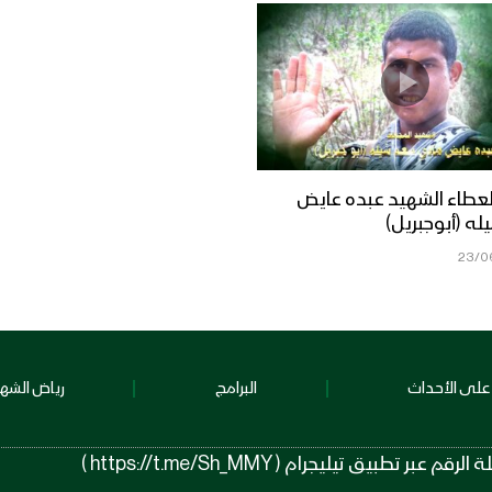
عطاء الشهيد عبده عايض
ه (أبوجبريل)
23/0
على الأحداث
البرامج
رياض الشهد
 تيليجرام ( https://t.me/Sh_MMY )