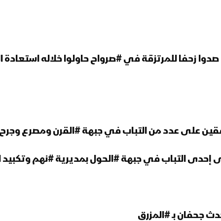
دوا زحفا للمرتزقة في #صرواح حاولوا خلاله استعادة ا
قين على عدد من التباب في جبهة #القرن ومصرع وجر
 إحدى التباب في جبهة #الحول بمديرية #نهم وتكبيد ال