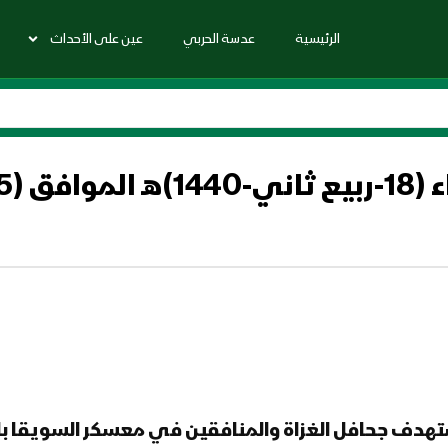
الرئيسية
عدسة الحربي
عين على الأحداث
2018)م
تهدف جحافل الغزاة والمنافقين في معسكر السويقا با