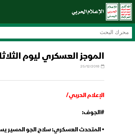
الموجز العسكري ليوم الثلاثاء (18-ربيع ثاني-1440)هـ الموافق (25-12-
25/12/2018
الإعلام الحربي/
#الجوف:
• المتحدث العسكري: سلاح الجو المسير يس