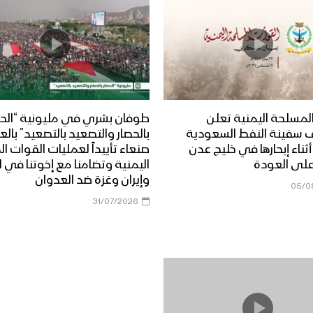
لمسلحة اليمنية تعلن
طوفان بشري في مليونية “الحص
 سفينة النفط السعودية
بالحصار والتصعيد بالتصعيد” بال
Dais” أثناء إبحارها في خليج عدن
صنعاء تأييداً لعمليات القوات 
على العودة
اليمنية وتضامنا مع إخوتنا في ا
وإيران وغزة ضد العدوان
05/0
31/07/2026