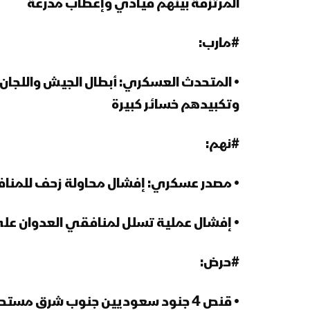
المرتزقة بينهم قيادي وإعطاب مدرعة
#مارب:
• المتحدث العسكري: أبطال الجيش واللجان ص
وتكبيدهم خسائر كبيرة
#نهم:
• مصدر عسكري: إفشال محاولة زحف للمناف
• إفشال عملية تسلل لمنافقي العدوان على
#حرض:
• قنص 4 جنود سعوديين جنوب شرق مستحدث جحفان بـ #المزرق