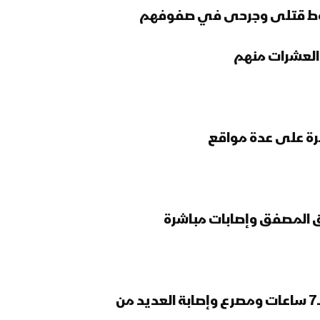
سقوط قتلى وجرحى في صفوفهم
العشرات منهم
رة على عدة مواقع
 المصفق وإصابات مباشرة
• انكسار زحفين واسع لمرتزقة العدوان من 3 مسارات في جبهة #المفاليس بمديرية #حيفان استمر لـ7 ساعات ومصرع وإصابة العديد من