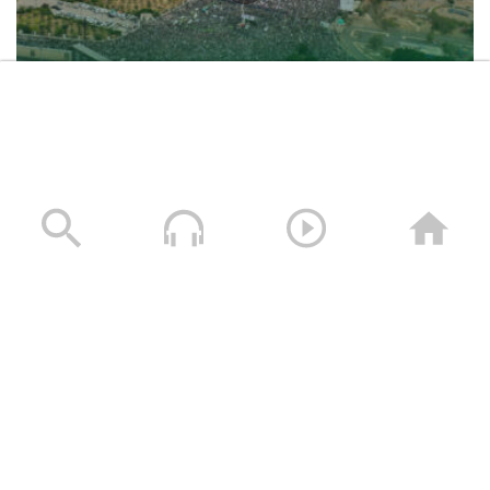
حشود غير مسبوقة في مليونية “جمعة التحذير والنفير”
العاصمة صنعاء ومختلف المحافظات – 3 صفر 1448هـ | 17
يوليو 2026م
17/07/2026