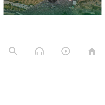
حشود غير مسبوقة في مليونية “جمعة التحذير والنفير”
العاصمة صنعاء ومختلف المحافظات – 3 صفر 1448هـ | 17
يوليو 2026م
17/07/2026