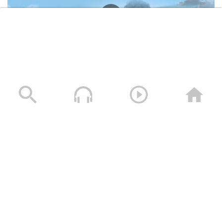
وصايا الخالدين الشهيد – صالح عبدالله صالح جوين (أبو خليل)
19/11/2025