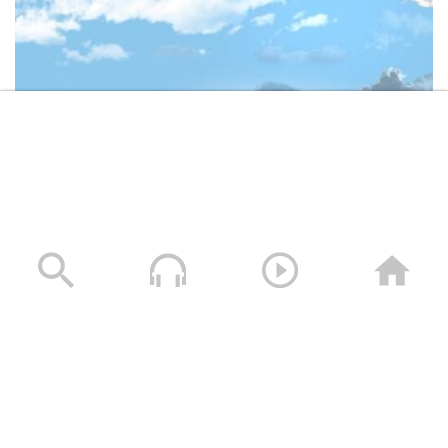
وصايا الخالدين الشهيد – صالح عبدالله صالح جوين (أبو خليل)
19/11/2025